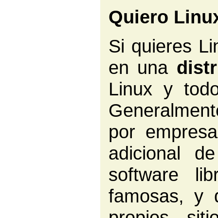
Quiero Linux
Si quieres L
en una
dist
Linux y tod
Generalment
por empresa
adicional d
software li
famosas, y 
propios sit