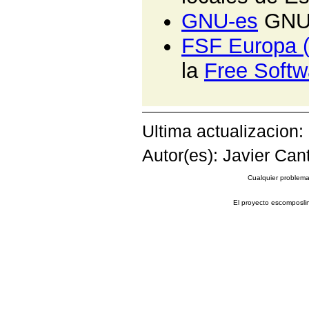
GNU-es
GNU 
FSF Europa (
la
Free Softw
Ultima actualizacion:
Autor(es): Javier Can
Cualquier problema 
El proyecto escomposli