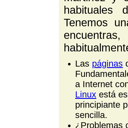
habituales
Tenemos u
encuentra
habitualmen
Las
páginas
d
Fundamentale
a Internet co
Linux
está es
principiante 
sencilla.
¿Problemas 