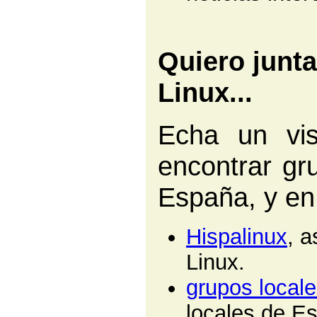
Quiero junt
Linux...
Echa un vis
encontrar gr
España, y en
Hispalinux
, 
Linux.
grupos local
locales de E