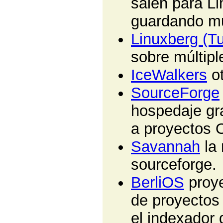
salen para L
guardando mu
Linuxberg (T
sobre múltip
IceWalkers
ot
SourceForge
hospedaje gr
a proyectos 
Savannah
la 
sourceforge.
BerliOS
proye
de proyectos 
el indexador 