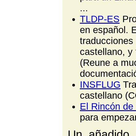
...
TLDP-ES
Pro
en español. E
traducciones 
castellano, y
(Reune a muc
documentació
INSFLUG
Tra
castellano (
El Rincón de
para empezar
Un añadido p