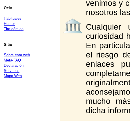
venimos y c
Ocio
nosotros las
Habituales
Humor
Cualquier 
Tira cómica
curiosidad 
En particula
Sitio
el riesgo d
Sobre esta web
Meta-FAQ
enlaces pu
Declaración
Servicios
completam
Mapa Web
originalme
aconsejamo
mucho más 
dicha infor