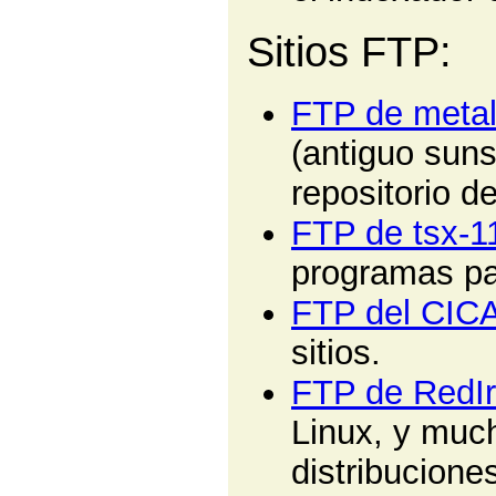
Sitios FTP:
FTP de metala
(antiguo suns
repositorio d
FTP de tsx-1
programas par
FTP del CIC
sitios.
FTP de RedIr
Linux, y muc
distribucione