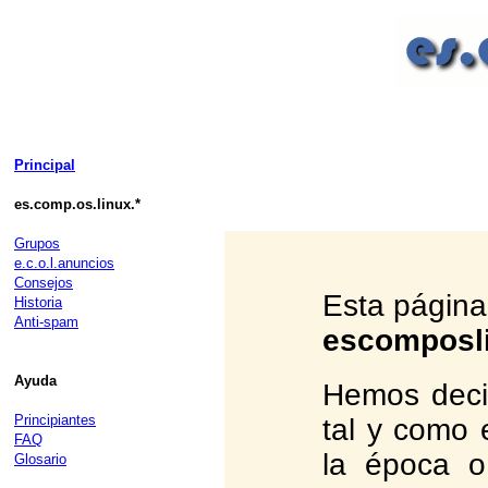
Principal
es.comp.os.linux.*
Grupos
e.c.o.l.anuncios
Consejos
Esta página
Historia
Anti-spam
escomposl
Ayuda
Hemos deci
Principiantes
tal y como 
FAQ
la época o
Glosario