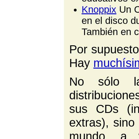
Knoppix
Un CD
en el disco du
También en c
Por supuesto,
Hay
muchísi
No sólo l
distribucion
sus CDs (in
extras), sin
mundo, a v