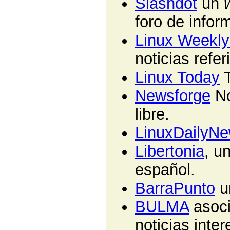
Slashdot
un
foro de infor
Linux Weekl
noticias refer
Linux Today
T
Newsforge
No
libre.
LinuxDailyN
Libertonia
, u
español.
BarraPunto
u
BULMA
asoci
noticias inter