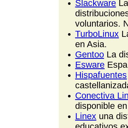
Slackware
La
distribucione
voluntarios.
TurboLinux
La
en Asia.
Gentoo
La di
Esware
Españ
Hispafuentes
castellanizad
Conectiva Li
disponible en
Linex
una dis
educativos e