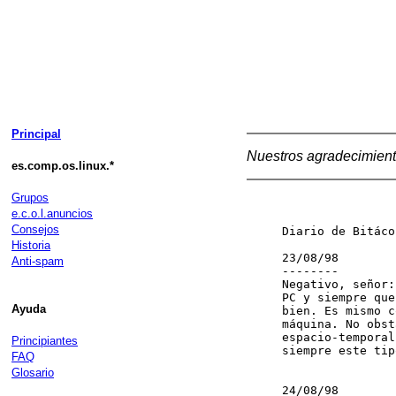
Principal
Nuestros agradecimient
es.comp.os.linux.*
Grupos
e.c.o.l.anuncios
Consejos
Diario de Bitáco
Historia
23/08/98

Anti-spam
--------

Negativo, señor:
PC y siempre que
Ayuda
bien. Es mismo c
máquina. No obst
espacio-temporal
Principiantes
siempre este tip
FAQ
Glosario
24/08/98
