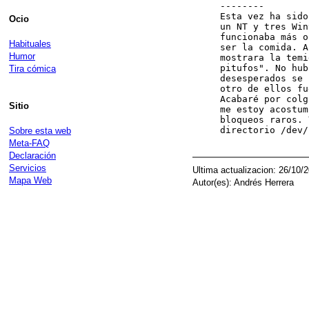
--------

Esta vez ha sido
Ocio
un NT y tres Win
funcionaba más o
Habituales
ser la comida. A
Humor
mostrara la temi
pitufos". No hub
Tira cómica
desesperados se 
otro de ellos fu
Acabaré por colg
Sitio
me estoy acostum
bloqueos raros. 
directorio /dev/
Sobre esta web
Meta-FAQ
Declaración
Servicios
Ultima actualizacion: 26/10/
Mapa Web
Autor(es): Andrés Herrera