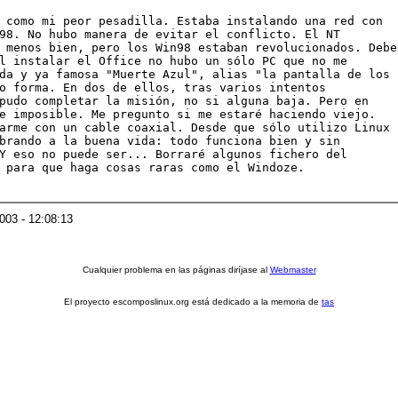
 como mi peor pesadilla. Estaba instalando una red con

98. No hubo manera de evitar el conflicto. El NT

 menos bien, pero los Win98 estaban revolucionados. Debe

l instalar el Office no hubo un sólo PC que no me

da y ya famosa "Muerte Azul", alias "la pantalla de los

o forma. En dos de ellos, tras varios intentos

pudo completar la misión, no si alguna baja. Pero en

e imposible. Me pregunto si me estaré haciendo viejo.

arme con un cable coaxial. Desde que sólo utilizo Linux

brando a la buena vida: todo funciona bien y sin

Y eso no puede ser... Borraré algunos fichero del

 para que haga cosas raras como el Windoze.

2003 - 12:08:13
Cualquier problema en las páginas diríjase al
Webmaster
El proyecto escomposlinux.org está dedicado a la memoria de
tas