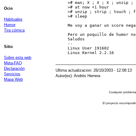
># man; X ; X ; X ; unzip ; 
># at now +1 hour

Ocio
># unzip ; strip ; touch ; f
># sleep

Habituales
Humor
Me voy a ganar un score nega
Tira cómica
Pero un poquillo de humor no
Saludos

--

Sitio
Linux User 191602

Linux Kernel 2.2.16

Sobre esta web
Meta-FAQ
Declaración
Ultima actualizacion: 26/10/2003 - 12:08:13
Servicios
Autor(es): Andrés Herrera
Mapa Web
Cualquier problema 
El proyecto escomposli