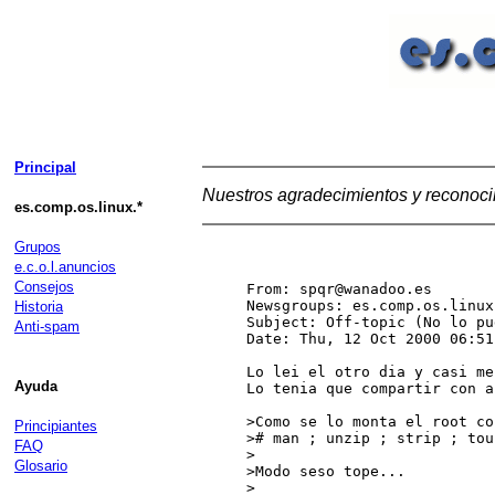
Principal
Nuestros agradecimientos y reconoci
es.comp.os.linux.*
Grupos
e.c.o.l.anuncios
Consejos
From: spqr@wanadoo.es

Newsgroups: es.comp.os.linux
Historia
Subject: Off-topic (No lo pu
Anti-spam
Date: Thu, 12 Oct 2000 06:51
Lo lei el otro dia y casi me
Ayuda
Lo tenia que compartir con a
>Como se lo monta el root co
Principiantes
># man ; unzip ; strip ; tou
FAQ
>

Glosario
>Modo seso tope...

>
