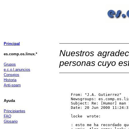
Principal
Nuestros agradec
es.comp.os.linux.*
personas cuyo esf
Grupos
e.c.o.l.anuncios
Consejos
Historia
Anti-spam
From: "J.A. Gutierrez" 
Newsgroups: es.comp.os.lin
Ayuda
Subject: Re: [Humor] man 
Date: 20 Jun 2000 11:24:31
Principiantes
FAQ
locke 
 wrote:

Glosario
: esto me ha recordado qu