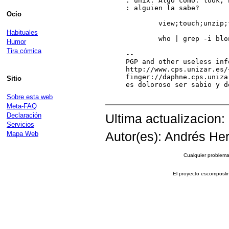
: unix. Algo como: look; 
: alguien la sabe?

Ocio
	view;touch;unzip;finger;mount;yes;yes;yes;umount;sleep

Habituales
	who | grep -i blonde | head

Humor
Tira cómica
-- 

PGP and other useless inf
http://www.cps.unizar.es/
finger://daphne.cps.uniza
Sitio
es doloroso ser sabio y d
Sobre esta web
Meta-FAQ
Declaración
Ultima actualizacion:
Servicios
Mapa Web
Autor(es): Andrés Her
Cualquier problema 
El proyecto escomposli