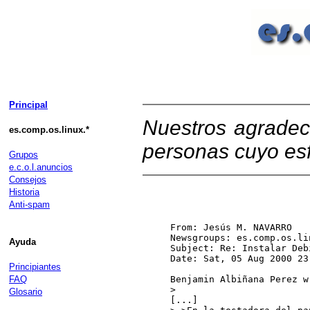
Principal
Nuestros agradec
es.comp.os.linux.*
personas cuyo esf
Grupos
e.c.o.l.anuncios
Consejos
Historia
Anti-spam
From: Jesús M. NAVARRO 
Newsgroups: es.comp.os.li
Ayuda
Subject: Re: Instalar Deb
Date: Sat, 05 Aug 2000 23
Principiantes
FAQ
Benjamin Albiñana Perez wr
>

Glosario
[...]
