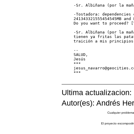
-Sr. Albiñana (por la mañ
-Tostadora: dependencies 
241343321555454545MB and 
Do you want to proceed? [Y
-Sr. Albiñana (por la mañ
tienen ya fritas las pata
traición a mis principios)
--

SALUD,

Jesús

***

jesus_navarro@geocities.co
***

Ultima actualizacion:
Autor(es): Andrés Her
Cualquier problema 
El proyecto escomposli