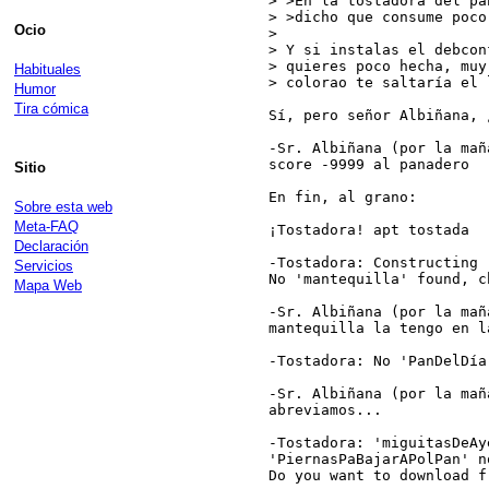
> >En la tostadora del pa
> >dicho que consume poco.
Ocio
>

> Y si instalas el debcon
> quieres poco hecha, muy
Habituales
> colorao te saltaría el 
Humor
Tira cómica
Sí, pero señor Albiñana, 
-Sr. Albiñana (por la mañ
score -9999 al panadero

Sitio
En fin, al grano:

Sobre esta web
Meta-FAQ
¡Tostadora! apt tostada

Declaración
-Tostadora: Constructing 
Servicios
No 'mantequilla' found, c
Mapa Web
-Sr. Albiñana (por la mañ
mantequilla la tengo en l
-Tostadora: No 'PanDelDía
-Sr. Albiñana (por la mañ
abreviamos...

-Tostadora: 'miguitasDeAy
'PiernasPaBajarAPolPan' n
Do you want to download f