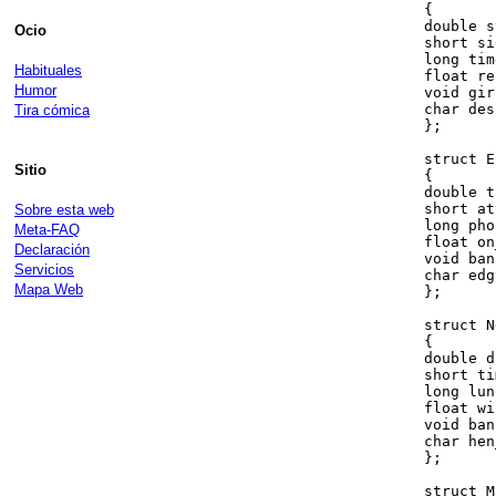
	{

	double standards;

Ocio
	short sighted;

        long tim
Habituales
        float re
Humor
        void gir
        char des
Tira cómica
        };

        struct E
Sitio
  	{

	double time_at_work; // to make enough for wedding

	short attention_span;

Sobre esta web
	long phone_calls;

Meta-FAQ
	float on_cloud_nine;

Declaración
	void bank_balance;

Servicios
	char edgy;

Mapa Web
	};

	struct Newly_Married_software_professional

	{

        double d
        short ti
        long lun
        float wi
        void ban
	char hen_pecked;

	};

	struct Married_Software_Professional
