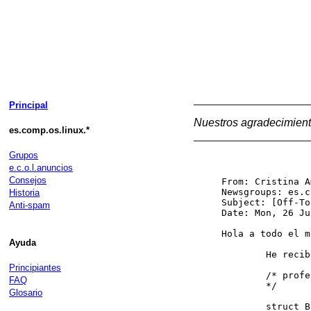
Principal
Nuestros agradecimient
es.comp.os.linux.*
Grupos
e.c.o.l.anuncios
Consejos
From: Cristina A
Newsgroups: es.c
Historia
Subject: [Off-To
Anti-spam
Date: Mon, 26 Ju
Hola a todo el m
Ayuda
        He recib
Principiantes
        /* profe
FAQ
        */

Glosario
        struct B