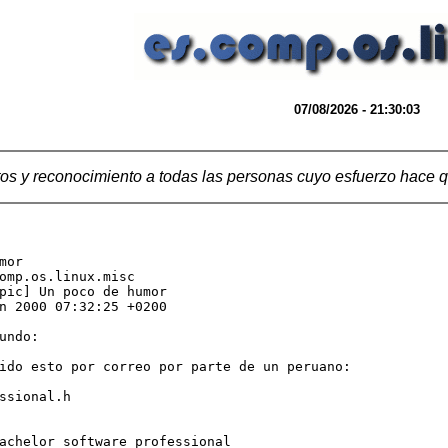
07/08/2026 - 21:30:03
os y reconocimiento a todas las personas cuyo esfuerzo hace q
mor 
omp.os.linux.misc

pic] Un poco de humor

n 2000 07:32:25 +0200

undo:

ido esto por correo por parte de un peruano:

ssional.h

achelor_software_professional
