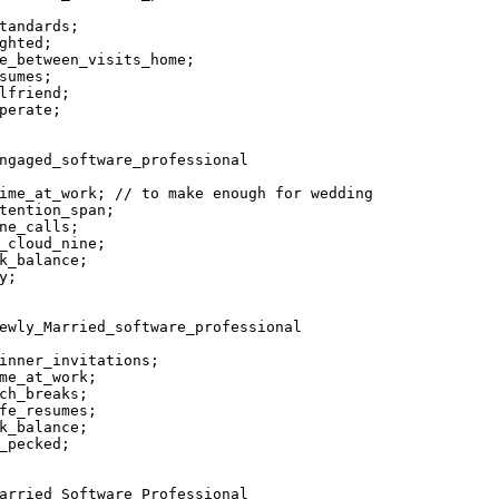
e_between_visits_home;

sumes;

lfriend;

perate;

ngaged_software_professional

inner_invitations;

me_at_work;

ch_breaks;

fe_resumes;

k_balance;
