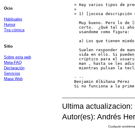
> Hay varios tipos de preg
Ocio
>

> 1) [jocosa descripción 
Habituales
  Muy bueno. Pero lo de [
Humor
  corto.  ¿Qué tal si aho
Tira cómica
  usandome como figura:

  a) Los que tienen miedo
Sitio
  Suelen responder de man
  vida en ello. Si pueden
Sobre esta web
  críptico para el usuari
Meta-FAQ
  man 
, hasta se les adiv
Declaración
  mientras pulsan la tecl
Servicios
- --

Mapa Web
Benjamín Albiñana Pérez

Si no funciona a la prime
Ultima actualizacion:
Autor(es): Andrés Her
Cualquier problema 