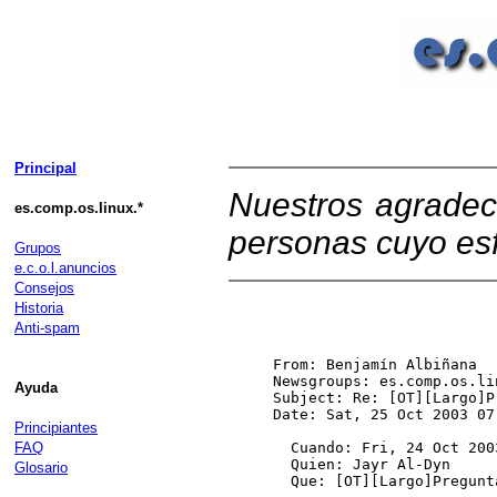
Principal
Nuestros agradec
es.comp.os.linux.*
personas cuyo esf
Grupos
e.c.o.l.anuncios
Consejos
Historia
Anti-spam
From: Benjamín Albiñana 
Newsgroups: es.comp.os.lin
Ayuda
Subject: Re: [OT][Largo]P
Date: Sat, 25 Oct 2003 07
Principiantes
FAQ
  Cuando: Fri, 24 Oct 200
  Quien: Jayr Al-Dyn 
Glosario
  Que: [OT][Largo]Pregunt