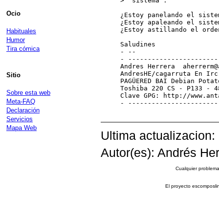
>  sistema".

Ocio
¿Estoy panelando el sistem
¿Estoy apaleando el sistem
¿Estoy astillando el orden
Habituales
Humor
Saludines

Tira cómica
- --

- -----------------------
Andres Herrera  aherrerm@
AndresHE/cagarruta En Irc
Sitio
PAGÜERED BAI Debian Potat
Toshiba 220 CS - P133 - 4
Sobre esta web
Clave GPG: http://www.ant
Meta-FAQ
- -----------------------
Declaración
Servicios
Mapa Web
Ultima actualizacion:
Autor(es): Andrés Her
Cualquier problema 
El proyecto escomposli