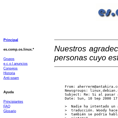
Principal
Nuestros agradec
es.comp.os.linux.*
personas cuyo esf
Grupos
e.c.o.l.anuncios
Consejos
Historia
Anti-spam
From: aherrerm@antakira.c
Newsgroups: linux.debian.s
Ayuda
Subject: Re: Si al pasar 
Date: Sun, 10 Sep 2000 17
Principiantes
FAQ
>  Nadie ha intentado un 
>  traducción. Woody hace
Glosario
>  también se podría habl