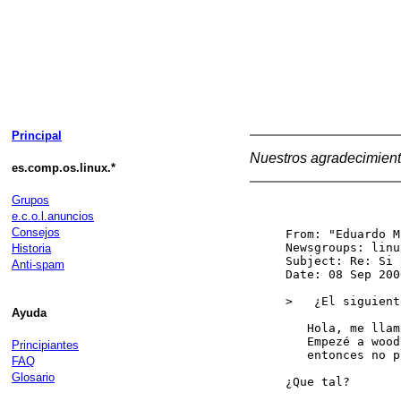
Principal
Nuestros agradecimient
es.comp.os.linux.*
Grupos
e.c.o.l.anuncios
Consejos
From: "Eduardo M
Newsgroups: linu
Historia
Subject: Re: Si 
Anti-spam
Date: 08 Sep 200
>   ¿El siguient
Ayuda
   Hola, me llam
   Empezé a wood
Principiantes
   entonces no p
FAQ
Glosario
¿Que tal?
