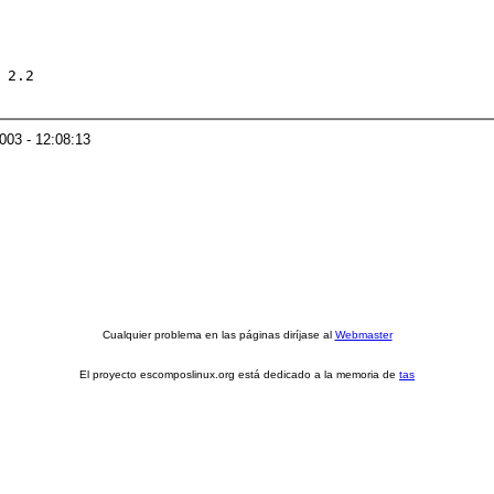
 2.2

2003 - 12:08:13
Cualquier problema en las páginas diríjase al
Webmaster
El proyecto escomposlinux.org está dedicado a la memoria de
tas