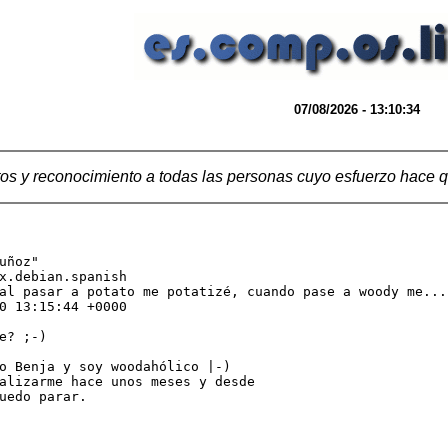
07/08/2026 - 13:10:34
os y reconocimiento a todas las personas cuyo esfuerzo hace q
uñoz" 
x.debian.spanish

al pasar a potato me potatizé, cuando pase a woody me...

0 13:15:44 +0000

e? ;-)

o Benja y soy woodahólico |-)

alizarme hace unos meses y desde

uedo parar.
