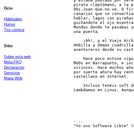
y estaba poblado por sere
pirata cleptómano, a la p
Ocio
Obi-Juan-Que-no-ve. O fir
canarios que se convertía
hablar, lagos con pirañas
Habituales
guiñandote el ojo mientra
Humor
Mundos donde te pasabas u
Tira cómica
una puerta.

    ¡Ah!, y el Viejo Arch
Hebilla y demás cuadrilla
Sitio
aventureros desde su cast
Sobre esta web
    Hace poco estuve sigu
Meta-FAQ
MUDs en Barrapunto, e inc
Declaración
viciosos. Hace muchos año
por suerte ahora hay cent
Servicios
castellano en Internet.

Mapa Web
    Incluso tenéis soft d
Lambdamoo en Linux. Aunqu
                         
                         
- --

"Yo uso Software Libre" (