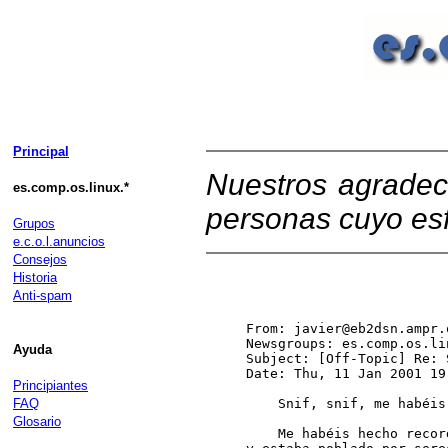
Principal
Nuestros agradec
es.comp.os.linux.*
personas cuyo esf
Grupos
e.c.o.l.anuncios
Consejos
Historia
Anti-spam
From: javier@eb2dsn.ampr.
Newsgroups: es.comp.os.lin
Ayuda
Subject: [Off-Topic] Re: 
Date: Thu, 11 Jan 2001 19
Principiantes
FAQ
    Snif, snif, me habéis
Glosario
    Me habéis hecho recor