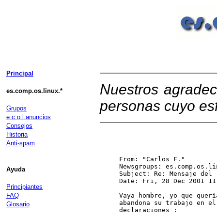
Principal
Nuestros agradec
es.comp.os.linux.*
personas cuyo esf
Grupos
e.c.o.l.anuncios
Consejos
Historia
Anti-spam
From: "Carlos F." 
Newsgroups: es.comp.os.lin
Ayuda
Subject: Re: Mensaje del 
Date: Fri, 28 Dec 2001 11
Principiantes
FAQ
Vaya hombre, yo que querí
abandona su trabajo en el
Glosario
declaraciones :
