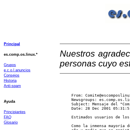
Principal
Nuestros agradec
es.comp.os.linux.*
personas cuyo esf
Grupos
e.c.o.l.anuncios
Consejos
Historia
Anti-spam
From: Comite@escomposlinux
Newsgroups: es.comp.os.lin
Ayuda
Subject: Mensaje del "Com
Date: 28 Dec 2001 05:31:51
Principiantes
FAQ
Estimados usuarios de los
Glosario
Como la inmensa mayoría d