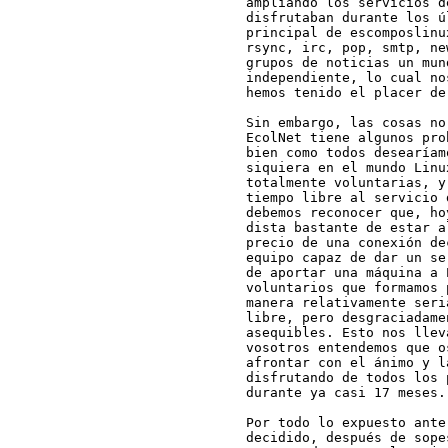
ampliando los servicios d
disfrutaban durante los ú
principal de escomposlinu
rsync, irc, pop, smtp, ne
grupos de noticias un mun
independiente, lo cual no
hemos tenido el placer de
Sin embargo, las cosas no
EcolNet tiene algunos pro
bien como todos desearíam
siquiera en el mundo Linu
totalmente voluntarias, y
tiempo libre al servicio 
debemos reconocer que, ho
dista bastante de estar a
precio de una conexión de
equipo capaz de dar un se
de aportar una máquina a 
voluntarios que formamos 
manera relativamente seri
libre, pero desgraciadame
asequibles. Esto nos llev
vosotros entendemos que o
afrontar con el ánimo y l
disfrutando de todos los 
durante ya casi 17 meses.

Por todo lo expuesto ante
decidido, después de sope