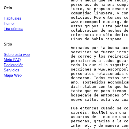
año y medio que se regist
personas, de manera compl
Ocio
lucro, se propuso desde e
comunidad linuxera, y con
noticias. Fue entonces cu
Habituales
www.escomposlinux.org, de
Humor
estos grupos. Esta página
Tira cómica
colaboración de muchos de
referencia no sólo dentro
Linux de habla hispana.

Sitio
Animados por la buena aco
servicios se fueron incor
Sobre esta web
de correo y los redirecci
Meta-FAQ
permitirnos a todos gozar
Declaración
todo lo que ello signific
secciones a www.escomposl
Servicios
personales relacionadas c
Mapa Web
desearon. Todos estos ser
año, sostenidos económica
disfrutaban con lo que ha
tanto que en poco tiempo 
hospedaje de entonces ofr
nuevo salto, esta vez cua
Fue entonces cuando se co
sabréis, EcolNet son una 
usuarios de Linux de una 
personas, gracias a la co
internet, y de manera com