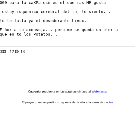
000 para la caXPa ese es el que mas ME gusta.

 estoy isquemico cerebral del to, lo siento...

lo te falta ya el desodorante Linux.

E ñoria lo aconseja... pero me se queda un olor a

qué en to los Potatos...

2003 - 12:08:13
Cualquier problema en las páginas diríjase al
Webmaster
El proyecto escomposlinux.org está dedicado a la memoria de
tas