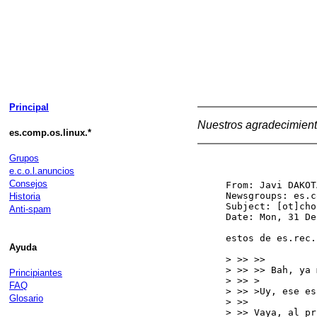
Principal
Nuestros agradecimient
es.comp.os.linux.*
Grupos
e.c.o.l.anuncios
Consejos
From: Javi DAKOT
Newsgroups: es.c
Historia
Subject: [ot]cho
Anti-spam
Date: Mon, 31 De
estos de es.rec.
Ayuda
> >> >>

> >> >> Bah, ya 
Principiantes
> >> >

FAQ
> >> >Uy, ese es
Glosario
> >>

> >> Vaya, al pr