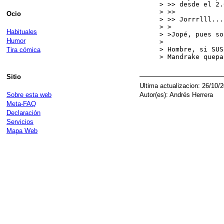
> >> desde el 2.
> >>

Ocio
> >> Jorrrlll...
> >

Habituales
> >Jopé, pues so
Humor
>

> Hombre, si SUS
Tira cómica
> Mandrake quepa
Sitio
Ultima actualizacion: 26/10/
Sobre esta web
Autor(es): Andrés Herrera
Meta-FAQ
Declaración
Servicios
Mapa Web