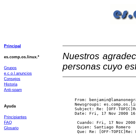
Principal
Nuestros agradec
es.comp.os.linux.*
personas cuyo esf
Grupos
e.c.o.l.anuncios
Consejos
Historia
Anti-spam
From: benjamin@lamanonegr
Newsgroups: es.comp.os.li
Ayuda
Subject: Re: [OFF-TOPIC]R
Date: Fri, 17 Nov 2000 16
Principiantes
FAQ
 Cuando: Fri, 17 Nov 2000
 Quien: Santiago Romero 
Glosario
 Que: Re: [OFF-TOPIC]Re: 