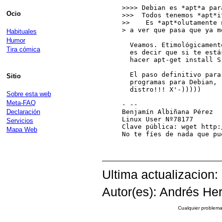
>>>> Debian es *apt*a par
Ocio
>>>  Todos tenemos *apt*i
>>    Es *apt*olutamente 
> a ver que pasa que ya m
Habituales
Humor
  Veamos. Etimológicament
Tira cómica
  es decir que si te está
  hacer apt-get install S
  El paso definitivo para
Sitio
  programas para Debian, 
  distro!!! X'-)))))

Sobre esta web
Meta-FAQ
- --

Declaración
Benjamín Albiñana Pérez

Linux User Nº78177       
Servicios
Clave pública: wget http:
Mapa Web
No te fíes de nada que pu
Ultima actualizacion:
Autor(es): Andrés Her
Cualquier problema 