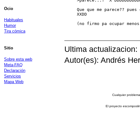
>parece...?  X"DDDDDDDDDDD
Ocio
Que que me parece?? pues 
XXDD

Habituales
(no firmo pa ocupar menos)
Humor
Tira cómica
Ultima actualizacion:
Sitio
Autor(es): Andrés Her
Sobre esta web
Meta-FAQ
Declaración
Servicios
Mapa Web
Cualquier problema 
El proyecto escomposli