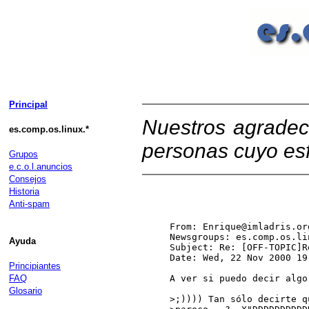
Principal
Nuestros agradec
es.comp.os.linux.*
personas cuyo esf
Grupos
e.c.o.l.anuncios
Consejos
Historia
Anti-spam
From: Enrique@imladris.or
Newsgroups: es.comp.os.li
Ayuda
Subject: Re: [OFF-TOPIC]R
Date: Wed, 22 Nov 2000 19
Principiantes
FAQ
A ver si puedo decir algo
Glosario
>;)))) Tan sólo decirte q